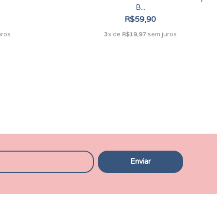
B...
R$59,90
uros
x de
sem juros
3
R$19,97