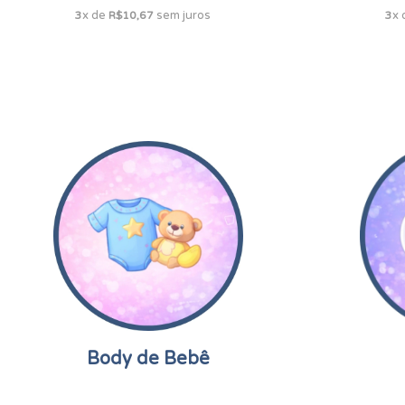
x de
sem juros
x
3
R$10,67
3
Body de Bebê