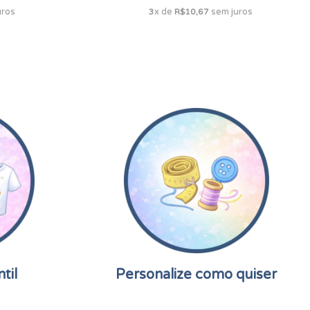
uros
x de
sem juros
3
R$10,67
til
Personalize como quiser