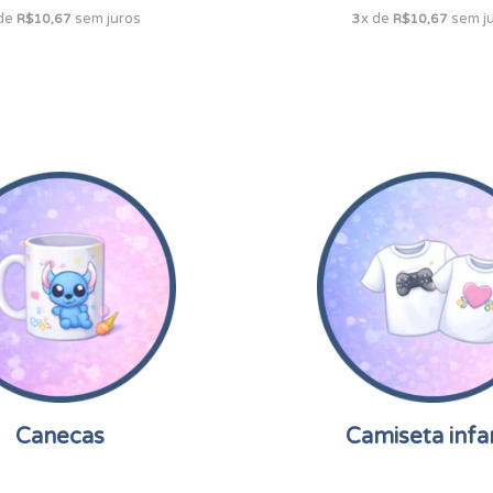
 de
sem juros
x de
sem j
R$10,67
3
R$10,67
Canecas
Camiseta infan