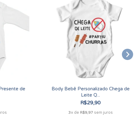
Presente de
Body Bebê Personalizado Chega de
Leite Q...
R$29,90
uros
x de
sem juros
3
R$9,97