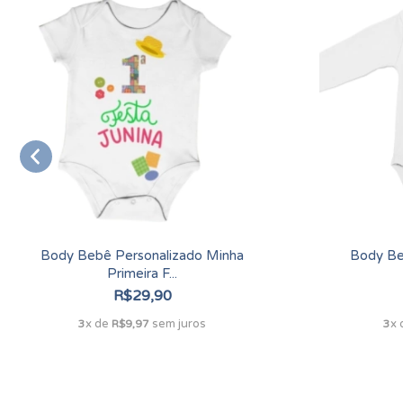
Body Bebê Personalizado Minha
Body Be
Primeira F...
R$29,90
x de
sem juros
x
3
R$9,97
3